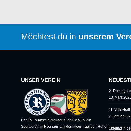
Möchtest du in
unserem Vere
UNSER VEREIN
NEUEST
2. Trainings
18. März 202
11. Volleybal
7. Januar 20
Der SV Rennsteig Neuhaus 1990 e.V. ist ein
Sportverein in Neuhaus am Rennweg – auf den Höhen
Spieltag in d