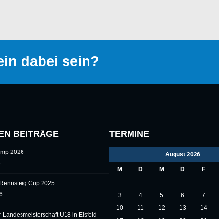
in dabei sein?
EN BEITRÄGE
TERMINE
camp 2026
August 2026
6
M
D
M
D
F
l Rennsteig Cup 2025
26
3
4
5
6
7
10
11
12
13
14
er Landesmeisterschaft U18 in Eisfeld