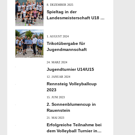
8. DEZEMBER 2025
Spieltag in der
Landesmeisterschaft U18 in
Eisfeld
1. AUGUST 2024
Trikotübergabe für
Jugendmannschaft
24. MÄRZ 2024
Jugendturnier U14/U15
12. JANUAR 2024
Rennsteig Volleyballcup
2023
15. JUNI 2023
2. Sonnenblumencup in
Rauenstein
21. MAI 2023
Erfolgreiche Teilnahme bei
dem Volleyball Turnier in