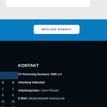
MITGLIED WERDEN!
KONTAKT
SV Rennsteig Neuhaus 1990 e.V
.
Abteilung Volleyball
S
S
1
2
Abteilungsleiter:
Sven Petzold
8
9
E-Mail:
info@volleyball-neuhaus.de
15
16