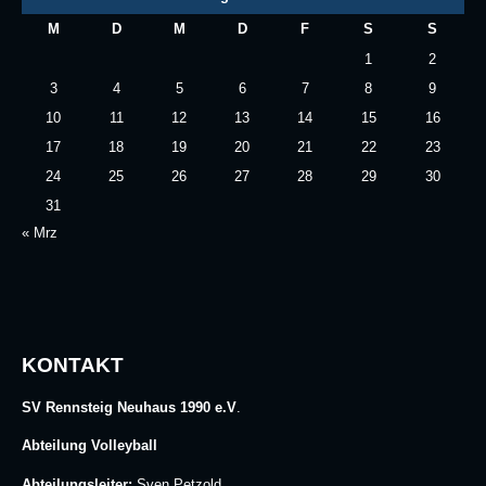
M
D
M
D
F
S
S
1
2
3
4
5
6
7
8
9
10
11
12
13
14
15
16
17
18
19
20
21
22
23
24
25
26
27
28
29
30
31
« Mrz
KONTAKT
SV Rennsteig Neuhaus 1990 e.V
.
Abteilung Volleyball
Abteilungsleiter:
Sven Petzold