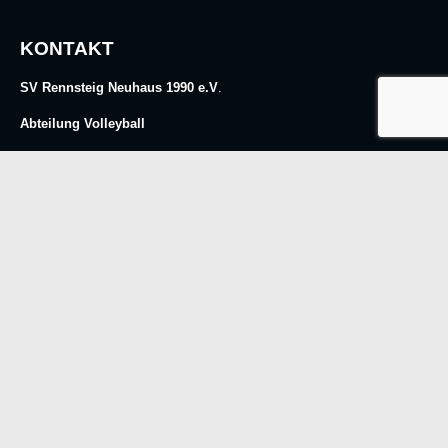
KONTAKT
SV Rennsteig Neuhaus 1990 e.V
.
Abteilung Volleyball
Abteilungsleiter:
Sven Petzold
E-Mail:
info@volleyball-neuhaus.de
© Copyright 2021-2025 SV Rennsteig Neuhaus 1990 e.V.
Home
Über Uns
Aktuelles
Kontakt
Impressum
Datenschutz